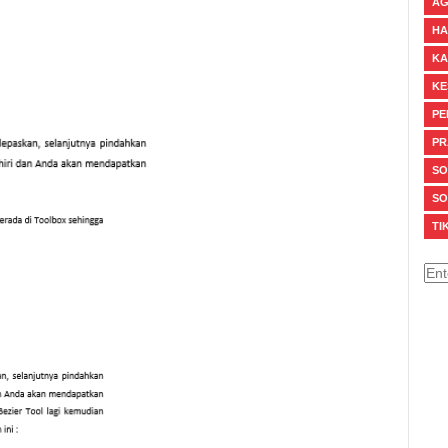
A
HA
KA
KE
PE
PR
SO
SO
TIK