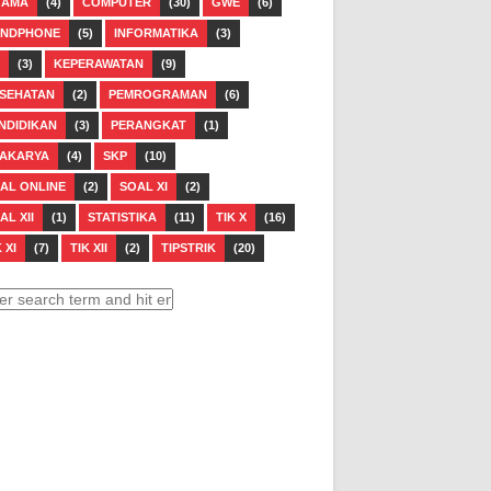
GAMA
(4)
COMPUTER
(30)
GWE
(6)
NDPHONE
(5)
INFORMATIKA
(3)
(3)
KEPERAWATAN
(9)
SEHATAN
(2)
PEMROGRAMAN
(6)
NDIDIKAN
(3)
PERANGKAT
(1)
AKARYA
(4)
SKP
(10)
AL ONLINE
(2)
SOAL XI
(2)
AL XII
(1)
STATISTIKA
(11)
TIK X
(16)
 XI
(7)
TIK XII
(2)
TIPSTRIK
(20)