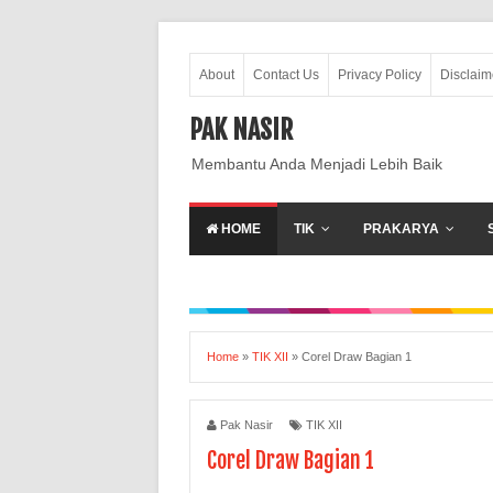
About
Contact Us
Privacy Policy
Disclaim
PAK NASIR
Membantu Anda Menjadi Lebih Baik
HOME
TIK
PRAKARYA
Home
»
TIK XII
»
Corel Draw Bagian 1
Pak Nasir
TIK XII
Corel Draw Bagian 1