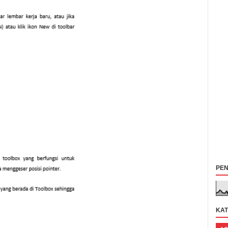
PE
KAT